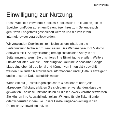
Leichte Sprache
Gebärdensprache
Impressum
Einwilligung zur Nutzung.
Fränkisches Freilandmuseum Fladungen
Navig
mit dem Rhön-Zügle
Diese Webseite verwendet Cookies. Cookies sind Textdateien, die im
Speicher und/oder auf einem Datenträger Ihres zum Seitenbesuch
Zurück
Wei
genutzten Endgerätes gespeichert werden und die von Ihrem
Internetbrowser verarbeitet werden.
Wir verwenden Cookies mit rein technischem Inhalt, um die
Seitennutzung technisch zu realisieren. Das Webanalyse-Tool Matomo
Analytics mit IP Anonymisierung ermöglicht uns eine Analyse der
Seitennutzung, wenn Sie uns hierzu Ihre Einwilligung erteilen. Weitere
Funktionalitäten, wie die Einbindung von Youtube-Videos und Google
Maps sind ebenfalls optional und können von Ihnen aktiv gewählt
werden. Sie finden hierzu weitere Informationen unter „Details anzeigen“
und in
unseren Datenschutzhinweisen
.
Wenn Sie auf „Einstellungen speichern & schließen“ oder „Alle
akzeptieren“ klicken, erklären Sie sich damit einverstanden, dass die
Waggons
gewählten Cookies/Funktionalitäten für diesen Zweck verarbeitet werden.
Sie können Ihre Auswahl jederzeit mit Wirkung für die Zukunft ändern
oder widerrufen indem Sie unsere Einstellungs-Verwaltung in den
Datenschutzhinweisen nutzen.
Wagen 27 256