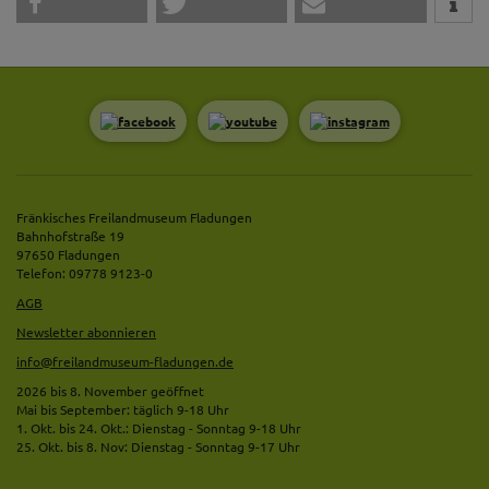
Fränkisches Freilandmuseum Fladungen
Bahnhofstraße 19
97650 Fladungen
Telefon: 09778 9123-0
AGB
Newsletter abonnieren
info@freilandmuseum-fladungen.de
2026 bis 8. November geöffnet
Mai bis September: täglich 9-18 Uhr
1. Okt. bis 24. Okt.: Dienstag - Sonntag 9-18 Uhr
25. Okt. bis 8. Nov: Dienstag - Sonntag 9-17 Uhr