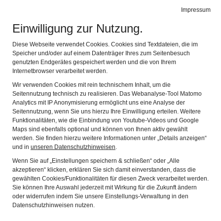
Leichte Sprache
Gebärdensprache
Impressum
Einwilligung zur Nutzung.
Fränkisches Freilandmuseum Fladungen
Navig
mit dem Rhön-Zügle
Diese Webseite verwendet Cookies. Cookies sind Textdateien, die im
Speicher und/oder auf einem Datenträger Ihres zum Seitenbesuch
genutzten Endgerätes gespeichert werden und die von Ihrem
Internetbrowser verarbeitet werden.
Wir verwenden Cookies mit rein technischem Inhalt, um die
Seitennutzung technisch zu realisieren. Das Webanalyse-Tool Matomo
Analytics mit IP Anonymisierung ermöglicht uns eine Analyse der
Seitennutzung, wenn Sie uns hierzu Ihre Einwilligung erteilen. Weitere
Funktionalitäten, wie die Einbindung von Youtube-Videos und Google
Maps sind ebenfalls optional und können von Ihnen aktiv gewählt
werden. Sie finden hierzu weitere Informationen unter „Details anzeigen“
und in
unseren Datenschutzhinweisen
.
Wenn Sie auf „Einstellungen speichern & schließen“ oder „Alle
akzeptieren“ klicken, erklären Sie sich damit einverstanden, dass die
Living History - Gelebte
gewählten Cookies/Funktionalitäten für diesen Zweck verarbeitet werden.
Sie können Ihre Auswahl jederzeit mit Wirkung für die Zukunft ändern
Geschichte in der Hofstelle
oder widerrufen indem Sie unsere Einstellungs-Verwaltung in den
Datenschutzhinweisen nutzen.