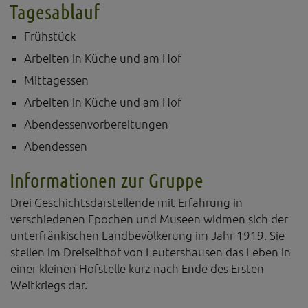
Diese Website nutzt Matomo Analytics für die Auswertung der
Tagesablauf
Seitenaufrufe als Statistik. Die hierdurch gespeicherten Daten werden
ausschließlich auf unseren eigenen Servern gespeichert. Eine
Frühstück
Übertragung an Dritte erfolgt nicht. Wir verwenden die Funktion
AnonymizeIP zur Anonymisierung Ihrer IP-Adresse, so dass diese gekürzt
Arbeiten in Küche und am Hof
wird und nicht mehr Ihrem Besuch auf unserer Internetseite zugeordnet
Mittagessen
werden kann.
Arbeiten in Küche und am Hof
YouTube / Vimeo
Abendessenvorbereitungen
Videos werden über die Plattformen YouTube oder Vimeo eingebunden.
Wir nutzen YouTube im erweiterten Datenschutzmodus. Dieser Modus
Abendessen
bewirkt laut YouTube, dass YouTube keine Informationen über die
Besucher auf dieser Website speichert, bevor diese sich das Video
Informationen zur Gruppe
ansehen.
Eingebundene Inhalte
Drei Geschichtsdarstellende mit Erfahrung in
verschiedenen Epochen und Museen widmen sich der
Optional sind externe Inhalte auf den Seiten dieser Website
eingebunden. Das können Kartendienste wie z.B. Google Maps sein
unterfränkischen Landbevölkerung im Jahr 1919. Sie
oder auch Anwendungen einer externen Website.
stellen im Dreiseithof von Leutershausen das Leben in
einer kleinen Hofstelle kurz nach Ende des Ersten
Weltkriegs dar.