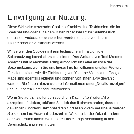
Leichte Sprache
Gebärdensprache
Impressum
Einwilligung zur Nutzung.
Fränkisches Freilandmuseum Fladungen
Navig
mit dem Rhön-Zügle
Diese Webseite verwendet Cookies. Cookies sind Textdateien, die im
Speicher und/oder auf einem Datenträger Ihres zum Seitenbesuch
Zurück
Wei
genutzten Endgerätes gespeichert werden und die von Ihrem
Internetbrowser verarbeitet werden.
Wir verwenden Cookies mit rein technischem Inhalt, um die
Seitennutzung technisch zu realisieren. Das Webanalyse-Tool Matomo
Analytics mit IP Anonymisierung ermöglicht uns eine Analyse der
Seitennutzung, wenn Sie uns hierzu Ihre Einwilligung erteilen. Weitere
Funktionalitäten, wie die Einbindung von Youtube-Videos und Google
Maps sind ebenfalls optional und können von Ihnen aktiv gewählt
werden. Sie finden hierzu weitere Informationen unter „Details anzeigen“
und in
unseren Datenschutzhinweisen
.
Wenn Sie auf „Einstellungen speichern & schließen“ oder „Alle
akzeptieren“ klicken, erklären Sie sich damit einverstanden, dass die
gewählten Cookies/Funktionalitäten für diesen Zweck verarbeitet werden.
Sie können Ihre Auswahl jederzeit mit Wirkung für die Zukunft ändern
oder widerrufen indem Sie unsere Einstellungs-Verwaltung in den
Datenschutzhinweisen nutzen.