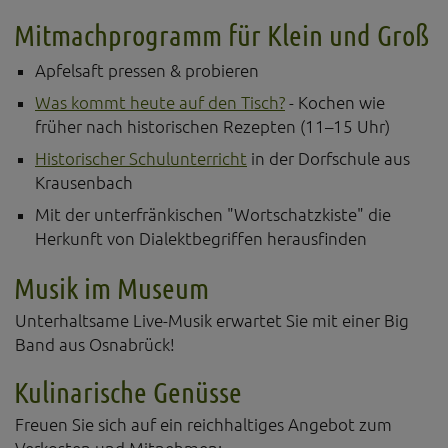
Diese Website nutzt Matomo Analytics für die Auswertung der
Seitenaufrufe als Statistik. Die hierdurch gespeicherten Daten werden
Mitmachprogramm für Klein und Groß
ausschließlich auf unseren eigenen Servern gespeichert. Eine
Übertragung an Dritte erfolgt nicht. Wir verwenden die Funktion
Apfelsaft pressen & probieren
AnonymizeIP zur Anonymisierung Ihrer IP-Adresse, so dass diese gekürzt
wird und nicht mehr Ihrem Besuch auf unserer Internetseite zugeordnet
Was kommt heute auf den Tisch?
- Kochen wie
werden kann.
früher nach historischen Rezepten (11–15 Uhr)
YouTube / Vimeo
Historischer Schulunterricht
in der Dorfschule aus
Krausenbach
Videos werden über die Plattformen YouTube oder Vimeo eingebunden.
Wir nutzen YouTube im erweiterten Datenschutzmodus. Dieser Modus
Mit der unterfränkischen "Wortschatzkiste" die
bewirkt laut YouTube, dass YouTube keine Informationen über die
Besucher auf dieser Website speichert, bevor diese sich das Video
Herkunft von Dialektbegriffen herausfinden
ansehen.
Musik im Museum
Eingebundene Inhalte
Unterhaltsame Live-Musik erwartet Sie mit einer Big
Optional sind externe Inhalte auf den Seiten dieser Website
eingebunden. Das können Kartendienste wie z.B. Google Maps sein
Band aus Osnabrück!
oder auch Anwendungen einer externen Website.
Kulinarische Genüsse
Freuen Sie sich auf ein reichhaltiges Angebot zum