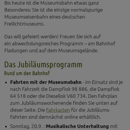
Diese Website nutzt Matomo Analytics für die Auswertung der
Bis heute ist die Museumsbahn etwas ganz
Seitenaufrufe als Statistik. Die hierdurch gespeicherten Daten werden
Besonderes: Sie ist die einzige normalspurige
ausschließlich auf unseren eigenen Servern gespeichert. Eine
Museumseisenbahn eines deutschen
Übertragung an Dritte erfolgt nicht. Wir verwenden die Funktion
AnonymizeIP zur Anonymisierung Ihrer IP-Adresse, so dass diese gekürzt
Freilichtmuseums.
wird und nicht mehr Ihrem Besuch auf unserer Internetseite zugeordnet
werden kann.
Das will gefeiert werden! Freuen Sie sich auf
ein abwechslungsreiches Programm – am Bahnhof
YouTube / Vimeo
Fladungen und auf dem Museumsgelände.
Videos werden über die Plattformen YouTube oder Vimeo eingebunden.
Wir nutzen YouTube im erweiterten Datenschutzmodus. Dieser Modus
Das Jubiläumsprogramm
bewirkt laut YouTube, dass YouTube keine Informationen über die
Besucher auf dieser Website speichert, bevor diese sich das Video
Rund um den Bahnhof
ansehen.
Fahrten mit der Museumsbahn
- im Einsatz sind je
Eingebundene Inhalte
nach Fahrzeit die Dampflok 98 886, die Dampflok
Optional sind externe Inhalte auf den Seiten dieser Website
64 518 oder die Diesellok V60 734. Den Fahrplan
eingebunden. Das können Kartendienste wie z.B. Google Maps sein
zum Jubiläumswochenende finden Sie unten auf
oder auch Anwendungen einer externen Website.
dieser Seite. Die
Fahrkarten
für die Jubiläums-
Fahrten sind demnächst online erhältlich.
Sonntag, 20.9. :
Musikalische Unterhaltung
mit