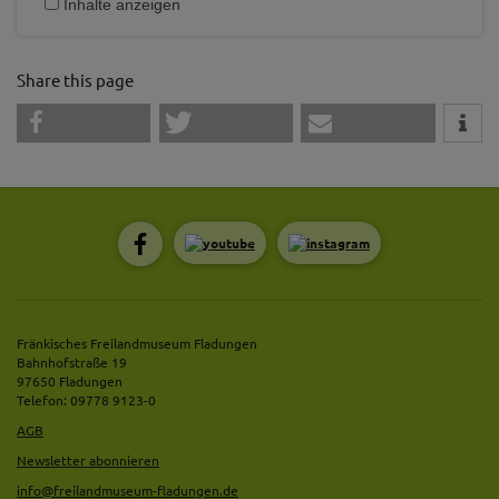
Inhalte anzeigen
Share this page
Fränkisches Freilandmuseum Fladungen
Bahnhofstraße 19
97650 Fladungen
Telefon: 09778 9123-0
AGB
Newsletter abonnieren
info@freilandmuseum-fladungen.de