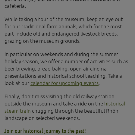
Diese Website nutzt Matomo Analytics für die Auswertung der
cafeteria.
Seitenaufrufe als Statistik. Die hierdurch gespeicherten Daten werden
ausschließlich auf unseren eigenen Servern gespeichert. Eine
Übertragung an Dritte erfolgt nicht. Wir verwenden die Funktion
While taking a tour of the museum, keep an eye out
AnonymizeIP zur Anonymisierung Ihrer IP-Adresse, so dass diese gekürzt
for our traditional farm animals, which for the most
wird und nicht mehr Ihrem Besuch auf unserer Internetseite zugeordnet
part include old and endangered livestock breeds,
werden kann.
grazing on the museum grounds.
YouTube / Vimeo
In particular on weekends and during the summer
Videos werden über die Plattformen YouTube oder Vimeo eingebunden.
Wir nutzen YouTube im erweiterten Datenschutzmodus. Dieser Modus
holiday season, we offer a number of activities such as
bewirkt laut YouTube, dass YouTube keine Informationen über die
beer-brewing, bread-baking, open-air cinema
Besucher auf dieser Website speichert, bevor diese sich das Video
presentations and historical school teaching. Take a
ansehen.
look at our
calendar for upcoming events
.
Eingebundene Inhalte
Finally, don’t miss visiting the old railway station
Optional sind externe Inhalte auf den Seiten dieser Website
eingebunden. Das können Kartendienste wie z.B. Google Maps sein
outside the museum and take a ride on the
historical
oder auch Anwendungen einer externen Website.
steam train
chugging through the beautiful Rhön
landscape on selected weekends.
Join our historical journey to the past!