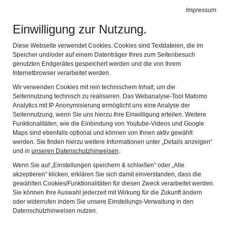
Leichte Sprache
Gebärdensprache
Impressum
Einwilligung zur Nutzung.
Fränkisches Freilandmuseum Fladungen
Navig
mit dem Rhön-Zügle
Diese Webseite verwendet Cookies. Cookies sind Textdateien, die im
Speicher und/oder auf einem Datenträger Ihres zum Seitenbesuch
genutzten Endgerätes gespeichert werden und die von Ihrem
Internetbrowser verarbeitet werden.
Wir verwenden Cookies mit rein technischem Inhalt, um die
Seitennutzung technisch zu realisieren. Das Webanalyse-Tool Matomo
Analytics mit IP Anonymisierung ermöglicht uns eine Analyse der
Seitennutzung, wenn Sie uns hierzu Ihre Einwilligung erteilen. Weitere
Funktionalitäten, wie die Einbindung von Youtube-Videos und Google
Maps sind ebenfalls optional und können von Ihnen aktiv gewählt
werden. Sie finden hierzu weitere Informationen unter „Details anzeigen“
und in
unseren Datenschutzhinweisen
.
Wenn Sie auf „Einstellungen speichern & schließen“ oder „Alle
Welcome to the Franconian Open-Air
akzeptieren“ klicken, erklären Sie sich damit einverstanden, dass die
gewählten Cookies/Funktionalitäten für diesen Zweck verarbeitet werden.
Museum Fladungen
Sie können Ihre Auswahl jederzeit mit Wirkung für die Zukunft ändern
oder widerrufen indem Sie unsere Einstellungs-Verwaltung in den
Datenschutzhinweisen nutzen.
Discover and experience 350 years of history in Lower